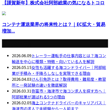
【謹賀新年】株式会社阿部総業の気になるトコロ
コンテナ運送業界の将来性とは？｜EC拡大・貿易
増加...
最近の投稿
2026.06.09
トレーラー運転手の仕事内容とは？海コン
輸送を中心に種類・特徴・向いている人を解説
2026.05.15
女性も活躍する海コンドライバー｜阿部総
業が手積み・手降ろしなしを実現できる理由
2026.04.03
けん引免許とは？取得費用・難易度・教習
所と一発試験の違いを徹底解説
2026.03.31
弥富市・海津市で海コン求人を探す方へ｜
阿部総業が選ばれる5つの理由
2026.02.05
海上コンテナドライバーのキャリアパス｜
海津市の求人で未経験から一人前まで