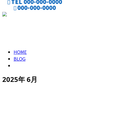
TEL 000-000-0000
000-000-0000
CONTACT
ENTRY
2025年 6月
HOME
BLOG
2025年 6月