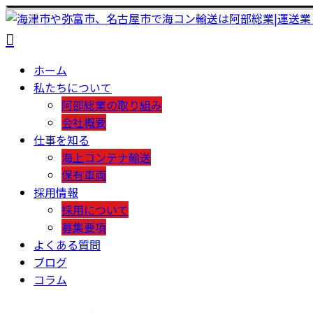
ホーム
私たちについて
阿部総業の取り組み
会社概要
仕事を知る
海上コンテナ輸送
保有車両
採用情報
採用について
募集要項
よくある質問
ブログ
コラム