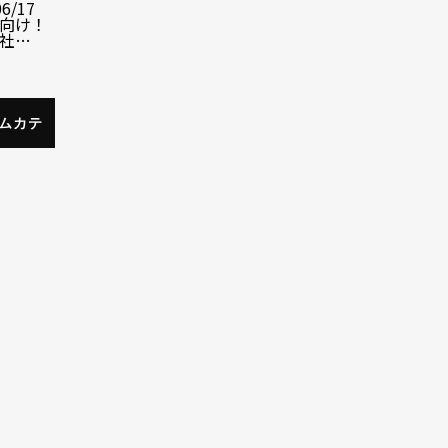
06/17
向け！
社…
ムカテ