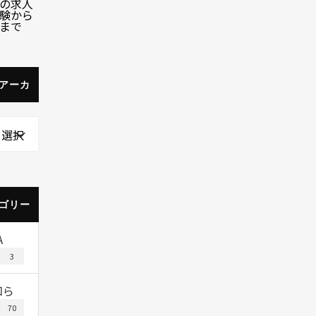
の求人
験から
まで
アーカ
を選択
ゴリー
A
3
知ら
70