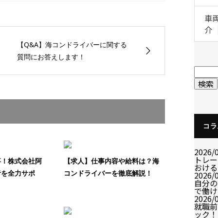
車
介
【Q&A】海コンドライバーに関する
質問にお答えします！
コラ
2026/
トレー
事！株式会社阿
【求人】仕事内容や給料は？海
おける
者を全力サポ
コンドライバーを徹底解説！
2026/
自分の
で働け
2026/
就職前
ック！