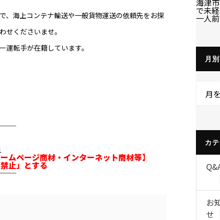
海津市
で未経
で、海上コンテナ輸送や一般貨物運送の依頼先をお探
一人前
わせくださいませ。
ー運転手が在籍しています。
月別
イブ
月
───
カテ
1
ホームページ商材・インターネット商材等】
「禁止」とする
Q&
───
お
せ