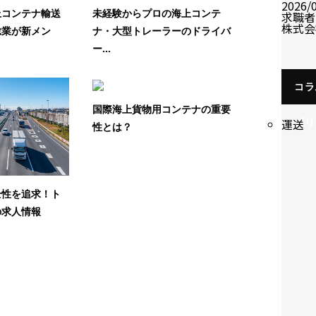
2026/
上コンテナ輸送
未経験からプロの海上コンテ
求職者
株式会
総業が新メン
ナ・大型トレーラーのドライバ
ー...
コラ
国際海上貨物用コンテナの重要
ゴリ
運送
性とは？
全性を追求！ト
の求人情報