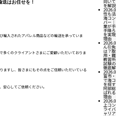
向いて
輸送はお任せを！
を解説
2026.0
性も活
海コン
バー｜
業が手
手降ろ
を実現
び輸入されたアパレル商品などの輸送を承っていま
理由
2026.0
ん引免
は？取
で多くのクライアントさまにご愛顧いただいておりま
用・難
教習所
試験の
徹底解
りますし、皆さまにもその点をご信頼いただいている
2026.0
富市・
で海コ
を探す
、安心してご依頼ください。
阿部総
ばれる
理由
2026.0
上コン
ライバ
ャリア