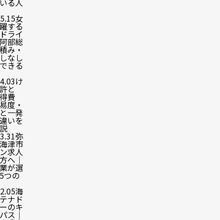
いる人
5.15
女
躍する
ドライ
阿部総
積み・
しなし
できる
4.03
け
許と
得費
易度・
と一発
違いを
説
3.31
弥
海津市
ン求人
方へ｜
業が選
5つの
2.05
海
テナド
ーのキ
パス｜