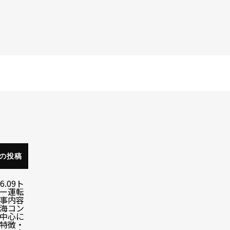
の投稿
6.09
ト
ー運転
事内容
海コン
中心に
特徴・