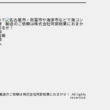
いて
要
知る
両
情報
項
ム
輸送のご依頼は株式会社阿部総業におまかせ！. All rights
reserved.