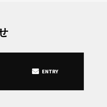
せ
ENTRY