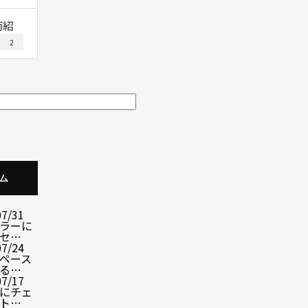
両紹
2
ム
07/31
ラーに
セ…
07/24
ペース
る…
07/17
にチェ
ト…