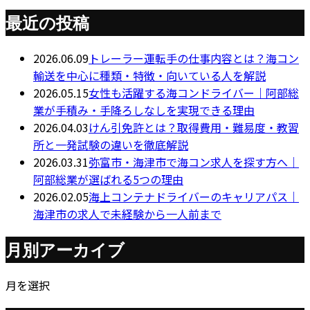
最近の投稿
2026.06.09
トレーラー運転手の仕事内容とは？海コン
輸送を中心に種類・特徴・向いている人を解説
2026.05.15
女性も活躍する海コンドライバー｜阿部総
業が手積み・手降ろしなしを実現できる理由
2026.04.03
けん引免許とは？取得費用・難易度・教習
所と一発試験の違いを徹底解説
2026.03.31
弥富市・海津市で海コン求人を探す方へ｜
阿部総業が選ばれる5つの理由
2026.02.05
海上コンテナドライバーのキャリアパス｜
海津市の求人で未経験から一人前まで
月別アーカイブ
月を選択